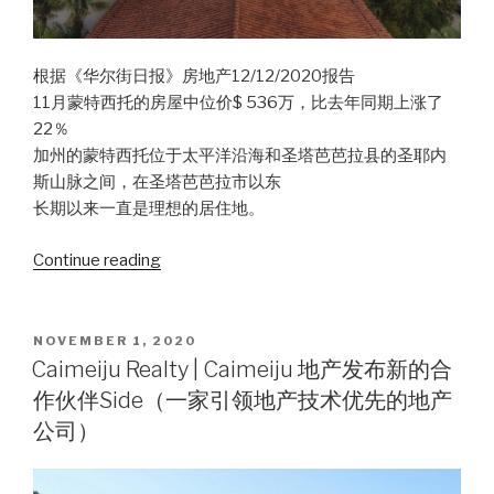
根据《华尔街日报》房地产12/12/2020报告
11月蒙特西托的房屋中位价$ 536万，比去年同期上涨了
22％
加州的蒙特西托位于太平洋沿海和圣塔芭芭拉县的圣耶内
斯山脉之间，在圣塔芭芭拉市以东
长期以来一直是理想的居住地。
Continue reading
“Santa
Barbara
圣
巴
POSTED
NOVEMBER 1, 2020
ON
巴
Caimeiju Realty | Caimeiju 地产发布新的合
拉
作伙伴Side（一家引领地产技术优先的地产
|
公司）
11
月