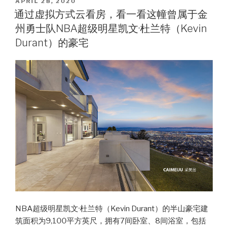
Caimeiju
POSTED
APRIL 28, 2020
涨
ON
地
通过虚拟方式云看房，看一看这幢曾属于金
了
产
州勇士队NBA超级明星凯文·杜兰特（Kevin
22％”
发
Durant）的豪宅
布
新
的
合
作
伙
伴
Side（一
家
引
领
地
产
技
NBA超级明星凯文·杜兰特（Kevin Durant）的半山豪宅建
术
筑面积为9,100平方英尺，拥有7间卧室、8间浴室，包括