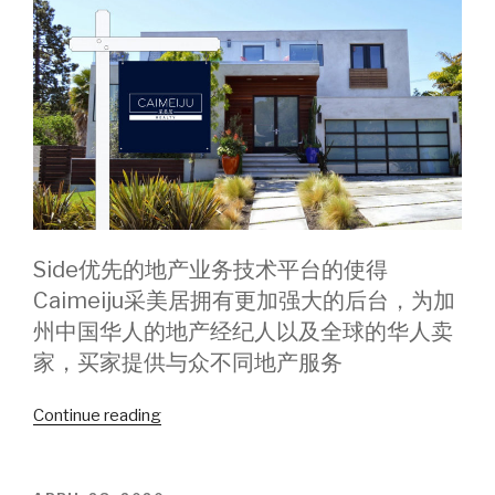
蒙
特
西
托
的
房
屋
中
位
价
Side
优先的地产业务技术平台的使得
$
536
Caimeiju采美居拥有更加强大的后台，为加
万，
州中国华人的地产经纪人以及全球的华人卖
比
家，买家提供与众不同地产服务
去
年
Continue reading
“Caimeiju
同
Realty
期
|
上