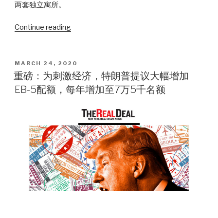
优
两套独立寓所。
先
的
Continue reading
“通
地
过
产
虚
公
拟
POSTED
MARCH 24, 2020
ON
司）”
方
重磅：为刺激经济，特朗普提议大幅增加
式
EB-5配额，每年增加至7万5千名额
云
看
房，
看
一
看
这
幢
曾
属
于