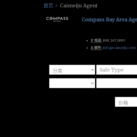
首页
Caimeiju Agent
Compass Bay Area Ag
P 电话:
888.267.2889
E 邮件:
info@caimeiju.com