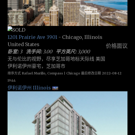
1201 Prairie Ave 3901
- Chicago, Illinois
United States
价格面议
卧室:
3
洗手间:
3.00
平方英尺:
3,000
无与伦比的视野，尽享芝加哥地标天际线 美国
伊利诺伊州豪宅，芝加哥市
排序方式 Rafael Murillo, Compass | Chicago 最后修改日期 2022-08-12
19:44
伊利诺伊州 Illinois