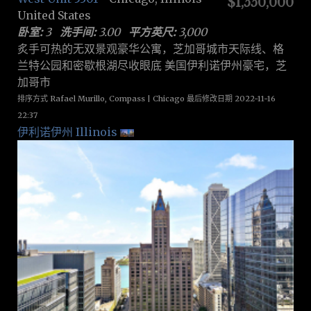
$1,550,000
United States
卧室:
3
洗手间:
3.00
平方英尺:
3,000
炙手可热的无双景观豪华公寓，芝加哥城市天际线、格
兰特公园和密歇根湖尽收眼底 美国伊利诺伊州豪宅，芝
加哥市
排序方式 Rafael Murillo, Compass | Chicago 最后修改日期 2022-11-16
22:37
伊利诺伊州 Illinois