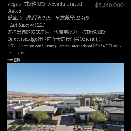
Vegas 拉斯维加斯, Nevada United
$6,550,000
States
卧室:
9
洗手间:
9.00
平方英尺:
11,405
Lot Size:
49,223
这栋宏伟的欧式庄园，优雅地座落于拉斯维加斯
Queensridge社区内尊贵的带门禁Orient (...)
排序方式 Kamran Zand, Luxury Estates International 最后修改日期 2025-
12-05 20:45