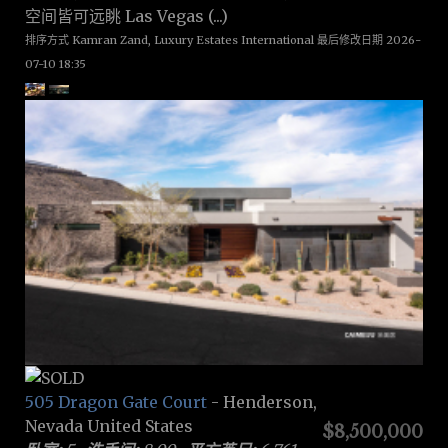
空间皆可远眺 Las Vegas (...)
排序方式 Kamran Zand, Luxury Estates International 最后修改日期 2026-
07-10 18:35
505 Dragon Gate Court
- Henderson,
Nevada United States
$8,500,000