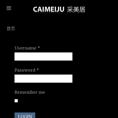
首页
Username
*
Password
*
Remember me
LOGIN