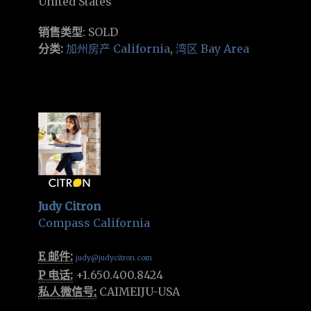
United States
销售类型
: SOLD
分类:
加州房产 California
,
湾区 Bay Area
Judy Citron
Compass California
E 邮件:
judy@judycitron.com
P 电话:
+1.650.400.8424
私人微信号:
CAIMEIJU-USA