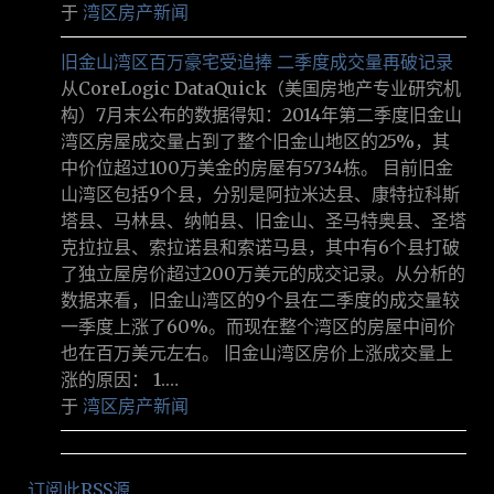
于
湾区房产新闻
旧金山湾区百万豪宅受追捧 二季度成交量再破记录
从CoreLogic DataQuick（美国房地产专业研究机
构）7月末公布的数据得知：2014年第二季度旧金山
湾区房屋成交量占到了整个旧金山地区的25%，其
中价位超过100万美金的房屋有5734栋。 目前旧金
山湾区包括9个县，分别是阿拉米达县、康特拉科斯
塔县、马林县、纳帕县、旧金山、圣马特奥县、圣塔
克拉拉县、索拉诺县和索诺马县，其中有6个县打破
了独立屋房价超过200万美元的成交记录。从分析的
数据来看，旧金山湾区的9个县在二季度的成交量较
一季度上涨了60%。而现在整个湾区的房屋中间价
也在百万美元左右。 旧金山湾区房价上涨成交量上
涨的原因： 1.…
于
湾区房产新闻
订阅此RSS源