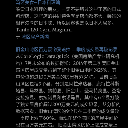
湾区美食–日本料理篇
酷爱日本料理的朋友，一定不要错过这些正宗的日式
料理店，这些店的共同特色就是店面都不大，装饰的
很有浓厚的日本味，所以顾客也是以日本人居多。
Tanto 120 Cyril Magnin…
于
湾区房产新闻
旧金山湾区百万豪宅受追捧 二季度成交量再破记录
从CoreLogic DataQuick（美国房地产专业研究机
构）7月末公布的数据得知：2014年第二季度旧金山
湾区房屋成交量占到了整个旧金山地区的25%，其
中价位超过100万美金的房屋有5734栋。 目前旧金
山湾区包括9个县，分别是阿拉米达县、康特拉科斯
塔县、马林县、纳帕县、旧金山、圣马特奥县、圣塔
克拉拉县、索拉诺县和索诺马县，其中有6个县打破
了独立屋房价超过200万美元的成交记录。从分析的
数据来看，旧金山湾区的9个县在二季度的成交量较
一季度上涨了60%。而现在整个湾区的房屋中间价
也在百万美元左右。 旧金山湾区房价上涨成交量上