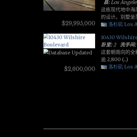
县:
Los Ange
这栋现代地中海
的设计。别墅坐落在占地
$29,995,000
洛杉矶 Los A
10430 Wilshir
卧室:
2
洗手间:
这套朝南向的全新翻
逾 2,800 (...)
洛杉矶 Los A
$2,600,000