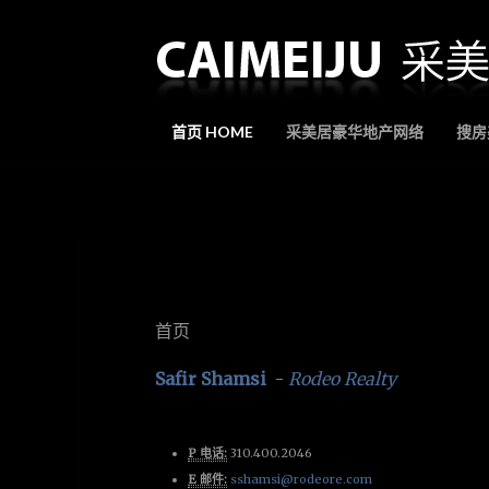
首页 HOME
采美居豪华地产网络
搜房美
首页
Safir Shamsi
-
Rodeo Realty
P 电话:
310.400.2046
E 邮件:
sshamsi@rodeore.com