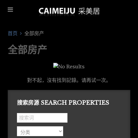
首页
全部房产
全部房产
對不起，沒有找到記錄。请再试一次。
搜索房源 SEARCH PROPERTIES