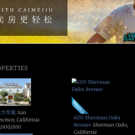
PERTIES
址为专属
San
4555 Sherman Oaks
ncisco, California
Avenue
Sherman Oaks,
,000,000
California