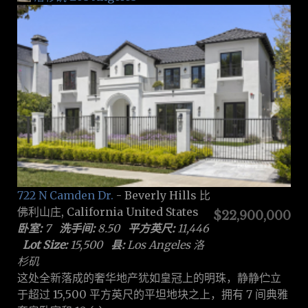
722 N Camden Dr.
- Beverly Hills 比
佛利山庄, California United States
$22,900,000
卧室:
7
洗手间:
8.50
平方英尺:
11,446
Lot Size:
15,500
县:
Los Angeles 洛
杉矶
这处全新落成的奢华地产犹如皇冠上的明珠，静静伫立
于超过 15,500 平方英尺的平坦地块之上，拥有 7 间典雅