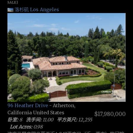
SALE]
洛杉矶 Los Angeles
96 Heather Drive
- Atherton,
California United States
$17,980,000
卧室:
8
洗手间:
11.00
平方英尺:
12,255
Lot Acres:
0.98