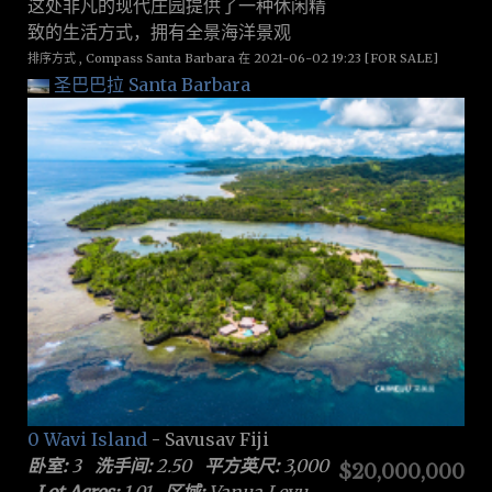
这处非凡的现代庄园提供了一种休闲精
致的生活方式，拥有全景海洋景观
排序方式 , Compass Santa Barbara 在 2021-06-02 19:23 [FOR SALE]
圣巴巴拉 Santa Barbara
0 Wavi Island
- Savusav Fiji
卧室:
3
洗手间:
2.50
平方英尺:
3,000
$20,000,000
Lot Acres:
1.01
区域:
Vanua Levu