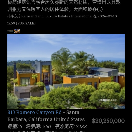
极简建筑语言融合历久弥新的天然材质，营造出既具戏
剧张力又温暖宜人的居住体验。大面积玻�(...)
排序方式 Kamran Zand, Luxury Estates International 在 2026-07-10
17:59 [FOR SALE]
813 Romero Canyon Rd
- Santa
Barbara, California United States
$20,250,000
卧室:
5
洗手间:
5.50
平方英尺:
7,188