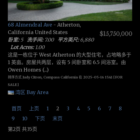
68 Almendral Ave
- Atherton,
California United States
$15,750,000
卧室:
5
洗手间:
7.00
平方英尺:
6,880
Lot Acres:
1.00
这是一栋位于 West Atherton 的大型住宅，占地略多于
1 英亩。房屋共两层，设有 5 间卧室和 6.5 间浴室。由
Owen Homes (...)
排序方式 Judy Citron, Compass California 在 2025-05-16 15:41 [FOR
SALE]
湾区 Bay Area
首页
上页
1
2
3
4
5
6
7
8
9
10
下页
末页
第2页 共35页