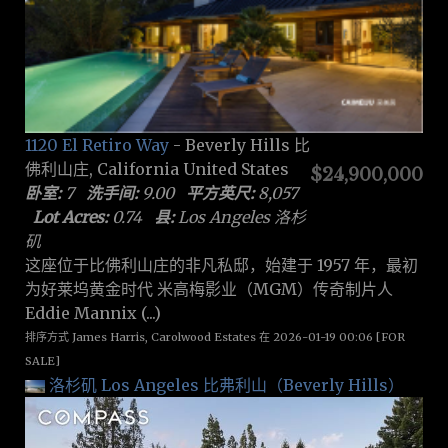
1120 El Retiro Way
- Beverly Hills 比
佛利山庄, California United States
$24,900,000
卧室:
7
洗手间:
9.00
平方英尺:
8,057
Lot Acres:
0.74
县:
Los Angeles 洛杉
矶
这座位于比佛利山庄的非凡私邸，始建于 1957 年，最初
为好莱坞黄金时代 米高梅影业（MGM）传奇制片人
Eddie Mannix (...)
排序方式 James Harris, Carolwood Estates 在 2026-01-19 00:06 [FOR
SALE]
洛杉矶 Los Angeles
比弗利山（Beverly Hills）