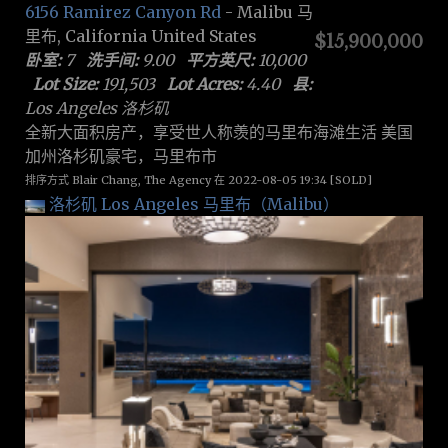
6156 Ramirez Canyon Rd
- Malibu 马
里布, California United States
$15,900,000
卧室:
7
洗手间:
9.00
平方英尺:
10,000
Lot Size:
191,503
Lot Acres:
4.40
县:
Los Angeles 洛杉矶
全新大面积房产，享受世人称羡的马里布海滩生活 美国
加州洛杉矶豪宅，马里布市
排序方式 Blair Chang, The Agency 在 2022-08-05 19:34 [SOLD]
洛杉矶 Los Angeles
马里布（Malibu）