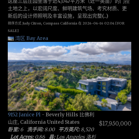
这座三层庄园坐落于近4,047平方米（近一英亩）的门控
土地之上，以宏阔尺度、鲜明建筑气场、考究材质、更
新后的设计师照明及丰富设施，呈现出完整(...)
排序方式 Judy Citron, Compass California 在 2026-06-16 02:04 [FOR
SALE]
湾区 Bay Area
9152 Janice Pl
- Beverly Hills 比佛利
山庄, California United States
$17,950,000
卧室:
6
洗手间:
8.00
平方英尺:
8,520
Lot Acres:
0.86
县:
Los Angeles 洛杉