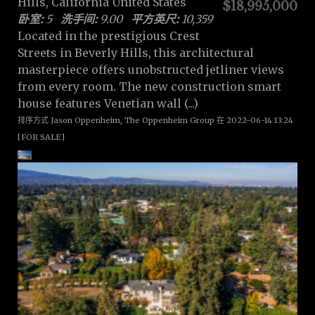
Hills, California United States
$18,995,000
卧室:
5
洗手间:
9.00
平方英尺:
10,359
Located in the prestigious Crest
Streets in Beverly Hills, this architectural
masterpiece offers unobstructed jetliner views
from every room. The new construction smart
house features Venetian wall (...)
排序方式 Jason Oppenheim, The Oppenheim Group 在 2022-06-14 13:24
[FOR SALE]