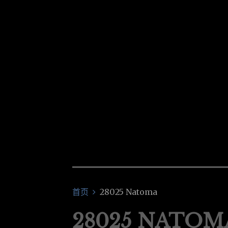
00:00
/
00:00
首页
28025 Natoma
28025 NATOM