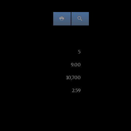
5
9.00
10,700
2.59