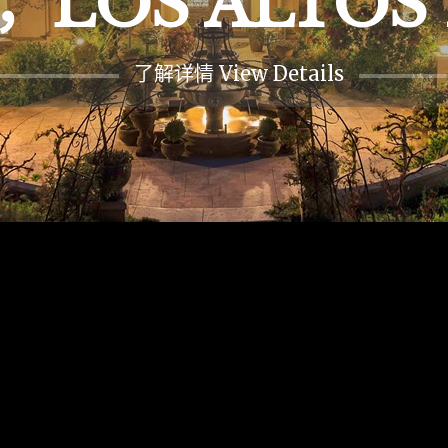
LOS ALTOS 
了解详情 View Details