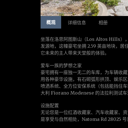
概观
详细信息
相册
坐落在洛思阿图斯山（Los Altos Hi
发源地，这幢豪宅坐拥 2.59 英亩地块，居
它未来的主人带来天堂般的体验。
爱车一族的梦想之家
豪宅拥有一座独一无二的车库，为车辆收藏家
用各种豪华设施，有石砌弧形拱顶、娱乐区
喷洒系统、全方位安保系统（包括能挡住车
大利 Fiorano Modenese 的法拉利测
设施配置
无论您是一位红酒收藏家、汽车收藏家、资
是享受与自然相处，Natoma Rd 280