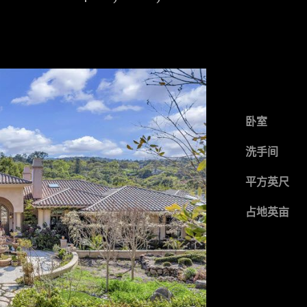
卧室
洗手间
平方英尺
占地英亩