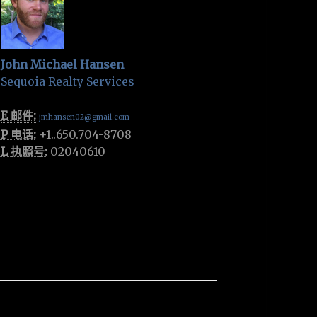
John Michael Hansen
Sequoia Realty Services
E 邮件:
jmhansen02@gmail.com
P 电话:
+1..650.704-8708
L 执照号:
02040610