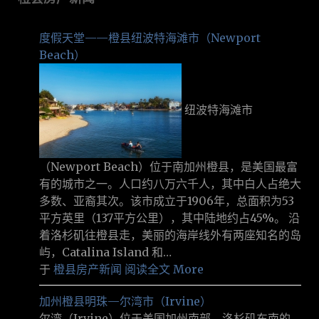
度假天堂——橙县纽波特海滩市（Newport
Beach）
纽波特海滩市
（Newport Beach）位于南加州橙县，是美国最富
有的城市之一。人口约八万六千人，其中白人占绝大
多数、亚裔其次。该市成立于1906年，总面积为53
平方英里（137平方公里），其中陆地约占45%。 沿
着洛杉矶往橙县走，美丽的海岸线外有两座知名的岛
屿，Catalina Island 和…
于
橙县房产新闻
阅读全文 More
加州橙县明珠—尔湾市（Irvine）
尔湾（Irvine）位于美国加州南部，洛杉矶东南的