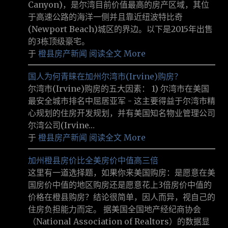
Canyon)，是尔湾目前价值最高的房产区域，其位
于高速公路的海洋一侧并且靠近纽波特比奇
(Newport Beach)城区的界边。以下是2015年出售
的3栋顶级豪宅。
于
橙县房产新闻
阅读全文 More
国人为何青睐在加州尔湾市(Irvine)购房？
尔湾市(Irvine)购房的五大因素： 1) 尔湾市在美国
最安全城市排名中屈居亚军 - 这主要得益于尔湾市精
心规划的住房开发规划，并有美国知名物业管理公司
尔湾公司(Irvine…
于
橙县房产新闻
阅读全文 More
加州橙县房价比全美房价中值高三倍
这里有一道选择题，如果你来美国购房：是愿意在美
国房价中值的地区购房还是愿意花上3倍房价中值的
价格在橙县购房？结论很简单，因人而异，视自己的
住房负担能力而定。 据美国全国地产经纪商协会
（National Association of Realtors）的数据显