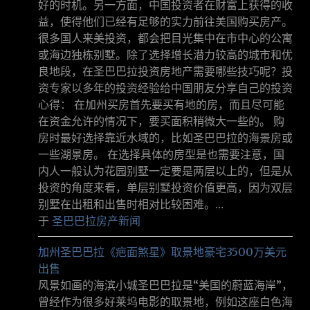
好的时机。另一方面，中国投资者在财富上获得的收
益，使得他们已经有足够的实力前往美国购买房产。
很多国人来美投资，都会把目光集中在市中心的公寓
或海边独栋别墅。除了选择增长潜力较高的城市和优
良地段，在圣巴巴拉投资房地产需要哪些技巧呢？投
资专家以多年的投资经验给中国朋友分享自己的投资
心得： 在加州买房首先要买有地的房，而且尽可能
在资金允许的情况下，要买面积稍微大一些的。 购
房时最好选择靠近水域的，比如圣巴巴拉的海景房或
一些湖景房。 在选择具体的房型是也需要注意，国
内人一般认为花园别墅一定要是两层以上的，但是从
投资的角度来看，单层别墅投资价值更高，因为双层
别墅在出租和出售时相对比较困难。…
于
圣巴巴拉房产新闻
加州圣巴巴拉《疤面煞星》取景地豪宅3500万美元
出售
风景如画的海滨小城圣巴巴拉是“美国的蔚蓝海岸”，
曾经作为很多好莱坞电影的取景地，例如这座白色海