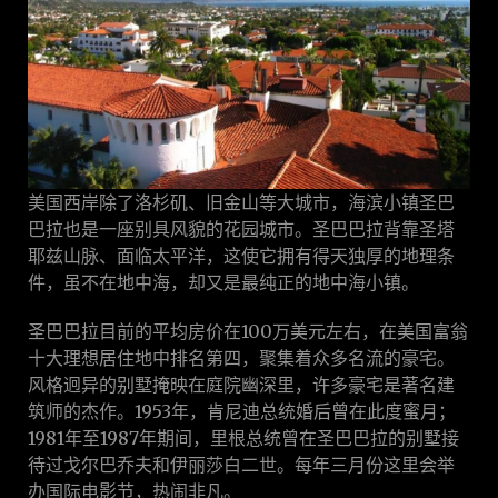
美国西岸除了洛杉矶、旧金山等大城市，海滨小镇圣巴
巴拉也是一座别具风貌的花园城市。圣巴巴拉背靠圣塔
耶兹山脉、面临太平洋，这使它拥有得天独厚的地理条
件，虽不在地中海，却又是最纯正的地中海小镇。
圣巴巴拉目前的平均房价在100万美元左右，在美国富翁
十大理想居住地中排名第四，聚集着众多名流的豪宅。
风格迥异的别墅掩映在庭院幽深里，许多豪宅是著名建
筑师的杰作。1953年，肯尼迪总统婚后曾在此度蜜月；
1981年至1987年期间，里根总统曾在圣巴巴拉的别墅接
待过戈尔巴乔夫和伊丽莎白二世。每年三月份这里会举
办国际电影节，热闹非凡。