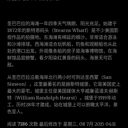
圣巴巴拉的海滩一年四季天气晴朗、阳光充足。始建于
1872年的斯特恩码头（Stearns Wharf）是不少美国影
视作品的拍摄地。东海滩有绵延的细沙，非常适合游泳
和沙滩排球。西海滩适合玩帆船，钓鱼和观鲸船也从此
处的港口出发。外观像条船的房子是海事博物馆，在海
鲜馆品尝螃蟹，看夕阳染红黄昏的码头，海景无可匹
敌。
从圣巴巴拉沿着海岸北行两小时可到达圣西蒙（San
Simeon），这里最著名的是赫斯特城堡，它是美国史上
最大的豪宅，城堡主任是美国媒体大亨威廉·蓝道夫·赫斯
特（William Randolph Hearst）。城堡于1919年动
工，历时28年才建成，站在城堡上可以俯瞰太平洋，景
色宜人。
阅读
7186
次数
最后修改于 星期三, 08 7月 2015 04:11