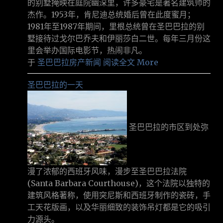
的别墅掩映在庭院幽深里，许多豪宅是著名建筑师的
杰作。1953年，肯尼迪总统婚后曾在此度蜜月；
1981年至1987年期间，里根总统曾在圣巴巴拉的别
墅接待过戈尔巴乔夫和伊丽莎白二世。每年三月份这
里会举办国际电影节，热闹非凡。
于
圣巴巴拉房产新闻
阅读全文 More
圣巴巴拉的一天
圣巴巴拉的市区到处弥
漫了浓郁的西班牙风味，漫步至圣巴巴拉法院
(Santa Barbara Courthouse)，这个法院以独特的
建筑风格著称，使用突尼斯和西班牙制作的瓷砖，手
工天花版画，以及华丽细致的装饰吊灯都是它的吸引
力源头。