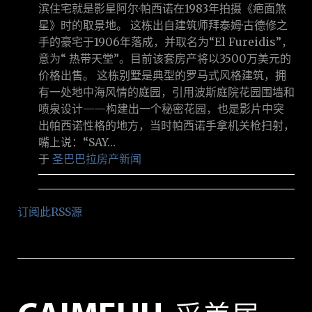
滨住宅就是影星阿尔·帕西诺在1983年拍摄《疤面煞
星》时的取景地。 这栋出自建筑师拜泰姆·古德修之
手的豪宅于1906年落成，并取名为“El Fureidis”，
意为“ 热带天堂”。目前该套房产将以3500万美元的
价格出售。 这栋别墅是典型的罗马式风格建筑，拥
有一处地中海风情的庭园，引用波斯庭院花园围墙和
喷泉设计——构建出一个秘密花园，也是影片中突
出帕西诺性格的地方，当时帕西诺手拿机关枪扫射，
嘴上说：“SAY…
于
圣巴巴拉房产新闻
订阅此RSS源