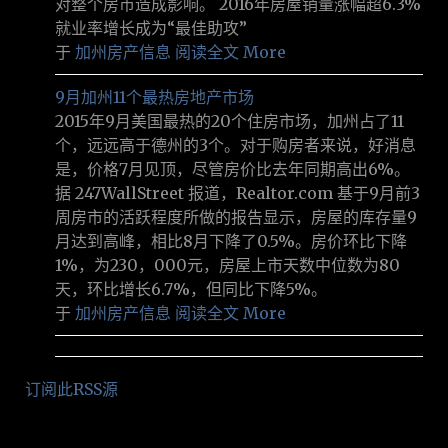
对整个房市造成影响。 2016年房屋销量涨幅超6.3%
就业率增长成为“最佳助攻”
于
加州房产信息
阅读全文 More
9月加州11个最热房地产市场
2015年9月美国最热的20个住房市场，加州占了11
个，远远高于德州的3个。对于购房者来说，好消息
是，价格7月见顶，尽管房价比去年同期高出6%。
据 247WallStreet 报道，Realtor.com 基于9月前3
周房市的活跃程度所做的报告显示，房屋的库存量9
月达到高峰，相比8月下降了0.5%。房价环比下降
1%，为230，000元，房屋上市天数中位数为80
天，环比增长6.7%，但同比下降5%。
于
加州房产信息
阅读全文 More
订阅此RSS源