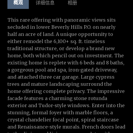
概观
详细信息
相册
This rare offering with panoramic views sits
secluded in lower Beverly Hills P.O. on nearly
half an acre of land. A unique opportunity to
either remodel the 6,100+ sq. ft. timeless
traditional structure, or develop a brand new
home, both which pencil out on investment. The
existing home is replete with 6 beds and 8 baths,
a gorgeous pool and spa, iron-gated driveway,
and attached three car garage. Large cypress
trees and mature landscaping surround the
home offering complete privacy. The impressive
facade features a charming stone rotunda
exterior and Tudor-style windows. Enter into the
stunning, formal foyer with marble floors, a
crystal chandelier focal point, spiral staircase
and Renaissance-style murals. French doors lead