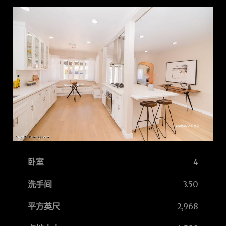
卧室
4
洗手间
3.50
平方英尺
2,968