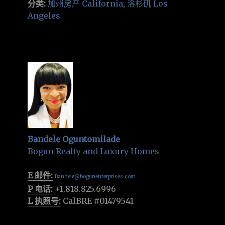
分类:
加州房产 California
,
洛杉矶 Los
Angeles
Bandele Oguntomilade
Bogun Realty and Luxury Homes
E 邮件:
Bandele@bogunenterprises.com
P 电话:
+1.818.825.6996
L 执照号:
CalBRE #01479541