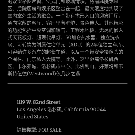
的双窗格图片窗、法式门和玻璃滑块，将前庭院休息
区、后院厨房和娱乐区整合在一起，最大限度地实现了
室内室外生活的融合。一个带有拱形入口的迎宾门厅，
通向宽敞的客厅，客厅里有壁炉，景色迷人。其他精彩
的功能包括中央空调和暖气、工程木地板、无尽的嵌入
式天花板灯、超现代吊灯、50加仑热水器、独立洗衣
房、可转换为附属住宅单元（ADU）的2车位独立车库、
可容纳许多汽车的超长车道，以及一个带安全摄像头的
全围栏、门禁私人大院等。此外，这里距离洛杉矶西
区、卡尔弗城、洛杉矶市中心、比佛利山、好莱坞和韦
斯特伍德(Westwood)仅几步之遥
1119 W. 82nd Street
Los Angeles 洛杉矶, California 90044
United States
销售类型
: FOR SALE