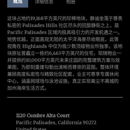
概观
详细信息
相册
这块占地约19,168平方英尺的珍稀地块，静谧坐落于尊贵
私密的 Palisades Hills 社区尽头的回旋静街之上，是
Pacific Palisades 区域内极具吸引力的开发机遇之一。
地势优越，正面直观无阻的太平洋海景尽收眼底，此等
视角在 Highlands 中仅为极少数顶级物业所独享。该地
块原址曾矗立一栋约6,463平方英尺的住宅，现随物业一
并提供约10,000平方英尺未来庄园的完整建筑方案与效
果图，为即刻重建勾勒出清晰而尊崇的蓝图。整体环境
兼顾高度私密性与精致社区配套，业主可尊享专属休闲
中心，涵盖网球场与泳池设施，真正实现离尘不离城的
加州海岸生活方式。
1120 Cumbre Alta Court
Pacific Palisades, California 90272
United States