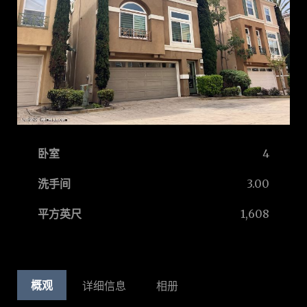
卧室
4
洗手间
3.00
平方英尺
1,608
概观
详细信息
相册