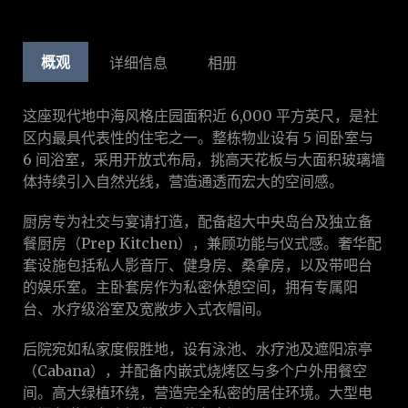
概观
详细信息
相册
这座现代地中海风格庄园面积近 6,000 平方英尺，是社
区内最具代表性的住宅之一。整栋物业设有 5 间卧室与
6 间浴室，采用开放式布局，挑高天花板与大面积玻璃墙
体持续引入自然光线，营造通透而宏大的空间感。
厨房专为社交与宴请打造，配备超大中央岛台及独立备
餐厨房（Prep Kitchen），兼顾功能与仪式感。奢华配
套设施包括私人影音厅、健身房、桑拿房，以及带吧台
的娱乐室。主卧套房作为私密休憩空间，拥有专属阳
台、水疗级浴室及宽敞步入式衣帽间。
后院宛如私家度假胜地，设有泳池、水疗池及遮阳凉亭
（Cabana），并配备内嵌式烧烤区与多个户外用餐空
间。高大绿植环绕，营造完全私密的居住环境。大型电