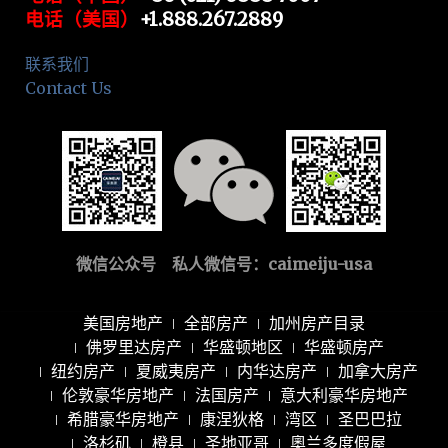
电话（美国）
+1.888.267.2889
联系我们
Contact Us
微信公众号 私人微信号：
caimeiju-usa
美国房地产
全部房产
加州房产目录
佛罗里达房产
华盛顿地区
华盛顿房产
纽约房产
夏威夷房产
内华达房产
加拿大房产
伦敦豪华房地产
法国房产
意大利豪华房地产
希腊豪华房地产
康涅狄格
湾区
圣巴巴拉
洛杉矶
橙县
圣地亚哥
奧兰多度假屋