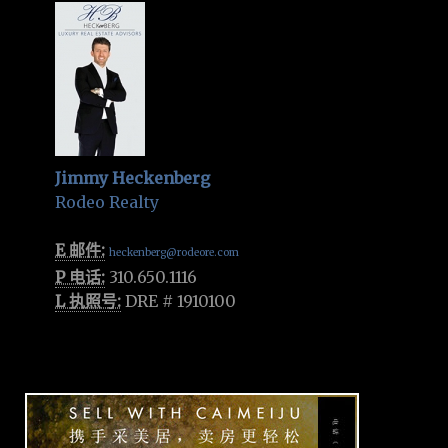
Jimmy Heckenberg
Rodeo Realty
E 邮件:
heckenberg@rodeore.com
P 电话:
310.650.1116
L 执照号:
DRE # 1910100