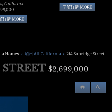
ls, California
了解详情 MORE
599,000
解详情 MORE
ia Homes
加州 All California
214 Sunridge Street
E STREET
$2,699,000