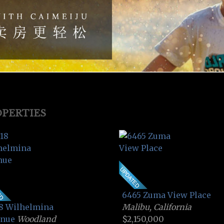
PERTIES
6465 Zuma View Place
8 Wilhelmina
Malibu, California
enue
Woodland
$2,150,000