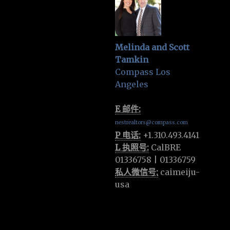
Melinda and Scott
Tamkin
Compass Los
Angeles
E 邮件:
nestrealtors@compass.com
P 电话:
+1.310.493.4141
L 执照号:
CalBRE
01336758 | 01336759
私人微信号:
caimeiju-
usa