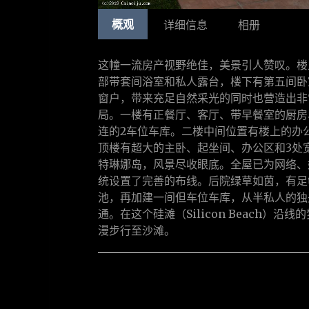
概观
详细信息
相册
这幢一流房产视野绝佳，美景引人赞叹。楼
部带套间浴室和私人露台，楼下有第五间卧
窗户，带来充足自然采光的同时也营造出非
局。一楼有正餐厅、客厅、带早餐室的厨房
连的2车位车库。二楼中间位置有楼上的办
顶楼有超大的主卧、起坐间、办公区和3处
特琳娜岛，风景尽收眼底。全屋已为网络、
统设置了完善的布线。后院绿草如茵，有足
池，再加建一间但车位车库，从半私人的独
通。在这个硅滩（Silicon Beach）沿
漫步行至沙滩。