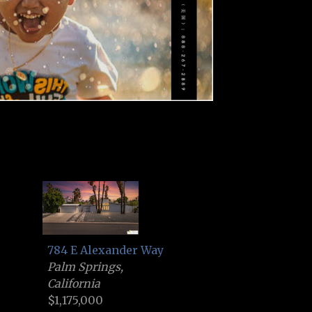
784 E Alexander Way
Palm Springs,
California
$1,175,000