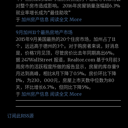
对整个房市造成影响。 2016年房屋销量涨幅超6.3%
就业率增长成为“最佳助攻”
于
加州房产信息
阅读全文 More
9月加州11个最热房地产市场
2015年9月美国最热的20个住房市场，加州占了11
个，远远高于德州的3个。对于购房者来说，好消息
是，价格7月见顶，尽管房价比去年同期高出6%。
据 247WallStreet 报道，Realtor.com 基于9月前3
周房市的活跃程度所做的报告显示，房屋的库存量9
月达到高峰，相比8月下降了0.5%。房价环比下降
1%，为230，000元，房屋上市天数中位数为80
天，环比增长6.7%，但同比下降5%。
于
加州房产信息
阅读全文 More
订阅此RSS源