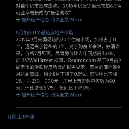
对整个房市造成影响。 2016年房屋销量涨幅超6.3%
就业率增长成为“最佳助攻”
于
加州房产信息
阅读全文 More
9月加州11个最热房地产市场
2015年9月美国最热的20个住房市场，加州占了11
个，远远高于德州的3个。对于购房者来说，好消息
是，价格7月见顶，尽管房价比去年同期高出6%。
据 247WallStreet 报道，Realtor.com 基于9月前3
周房市的活跃程度所做的报告显示，房屋的库存量9
月达到高峰，相比8月下降了0.5%。房价环比下降
1%，为230，000元，房屋上市天数中位数为80
天，环比增长6.7%，但同比下降5%。
于
加州房产信息
阅读全文 More
订阅此RSS源