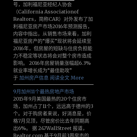
号，加利福尼亚经纪人协会
（California Associationof
Realtors，简称CAR）对外发布了加
利福尼亚房产市场2016年预测报告，
内容中指出，从销售市场来看，加利
福尼亚房产的“爆买”现状将会延续至
2016年，但房屋的短缺与住房负担能
力不稳定等状态将会对整个房市造成
影响。 2016年房屋销量涨幅超6.3%
就业率增长成为“最佳助攻”
于
加州房产信息
阅读全文 More
9月加州11个最热房地产市场
2015年9月美国最热的20个住房市
场，加州占了11个，远远高于德州的3
个。对于购房者来说，好消息是，价
格7月见顶，尽管房价比去年同期高
出6%。 据 247WallStreet 报道，
Realtor.com 基于9月前3周房市的