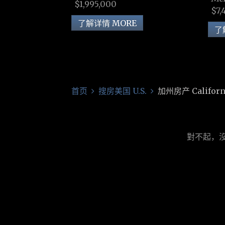
$1,995,000
$7,
了解详情 MORE
了
首页
搜房美国 U.S.
加州房产 Californ
對不起，