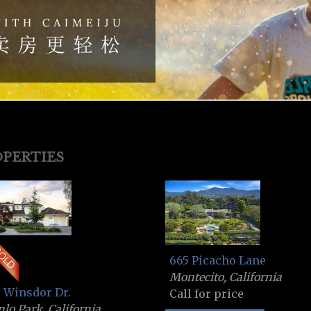
PERTIES
665 Picacho Lane
Montecito, California
 Winsdor Dr.
Call for price
lo Park, California