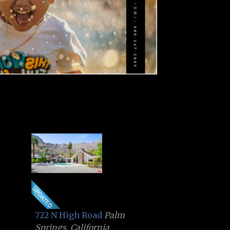
722 N High Road
Palm
Springs, California