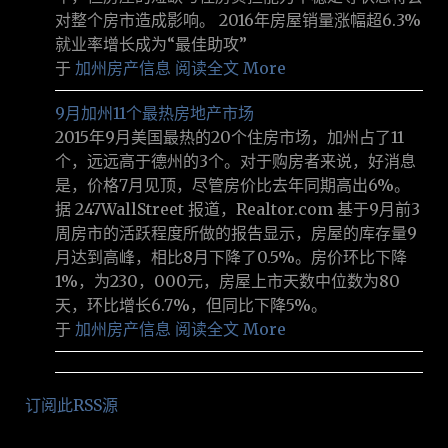
对整个房市造成影响。 2016年房屋销量涨幅超6.3%
就业率增长成为“最佳助攻”
于
加州房产信息
阅读全文 More
9月加州11个最热房地产市场
2015年9月美国最热的20个住房市场，加州占了11
个，远远高于德州的3个。对于购房者来说，好消息
是，价格7月见顶，尽管房价比去年同期高出6%。
据 247WallStreet 报道，Realtor.com 基于9月前3
周房市的活跃程度所做的报告显示，房屋的库存量9
月达到高峰，相比8月下降了0.5%。房价环比下降
1%，为230，000元，房屋上市天数中位数为80
天，环比增长6.7%，但同比下降5%。
于
加州房产信息
阅读全文 More
订阅此RSS源