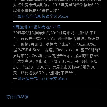
对整个房市造成影响。 2016年房屋销量涨幅超6.3%
就业率增长成为“最佳助攻”
于
加州房产信息
阅读全文 More
9月加州11个最热房地产市场
2015年9月美国最热的20个住房市场，加州占了11
个，远远高于德州的3个。对于购房者来说，好消息
是，价格7月见顶，尽管房价比去年同期高出6%。
据 247WallStreet 报道，Realtor.com 基于9月前3
周房市的活跃程度所做的报告显示，房屋的库存量9
月达到高峰，相比8月下降了0.5%。房价环比下降
1%，为230，000元，房屋上市天数中位数为80
天，环比增长6.7%，但同比下降5%。
于
加州房产信息
阅读全文 More
订阅此RSS源