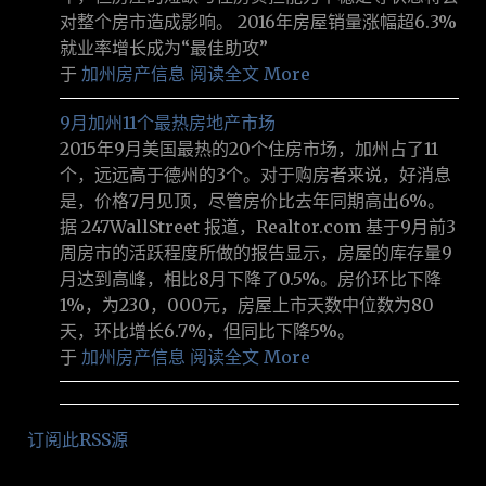
对整个房市造成影响。 2016年房屋销量涨幅超6.3%
就业率增长成为“最佳助攻”
于
加州房产信息
阅读全文 More
9月加州11个最热房地产市场
2015年9月美国最热的20个住房市场，加州占了11
个，远远高于德州的3个。对于购房者来说，好消息
是，价格7月见顶，尽管房价比去年同期高出6%。
据 247WallStreet 报道，Realtor.com 基于9月前3
周房市的活跃程度所做的报告显示，房屋的库存量9
月达到高峰，相比8月下降了0.5%。房价环比下降
1%，为230，000元，房屋上市天数中位数为80
天，环比增长6.7%，但同比下降5%。
于
加州房产信息
阅读全文 More
订阅此RSS源