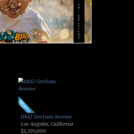
11847 Gorham Avenue
Los Angeles, California
$2,295,000