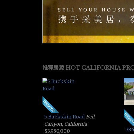
推荐房源 HOT CALIFORNIA PRO
5 Buckskin Road
Bell
Canyon, California
786
$3,950,000