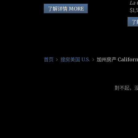
La 
了解详情 MORE
$1,
了
首页
搜房美国 U.S.
加州房产 Californ
對不起，