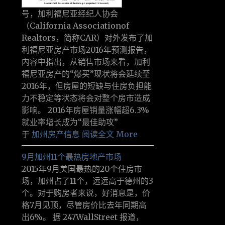
号，加利福尼亚经纪人协会
（California Associationof
Realtors，简称CAR）对外发布了加
利福尼亚房产市场2016年预测报告，
内容中指出，从销售市场来看，加利
福尼亚房产的“爆买”现状将会延续至
2016年，但房屋的短缺与住房负担能
力不稳定等状态将会对整个房市造成
影响。 2016年房屋销量涨幅超6.3%
就业率增长成为“最佳助攻”
于
加州房产信息
阅读全文 More
9月加州11个最热房地产市场
2015年9月美国最热的20个住房市
场，加州占了11个，远远高于德州的3
个。对于购房者来说，好消息是，价
格7月见顶，尽管房价比去年同期高
出6%。 据 247WallStreet 报道，