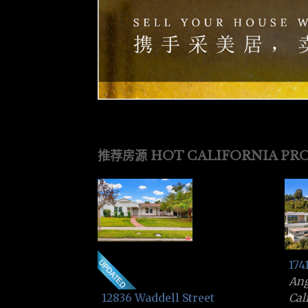
推荐房源 HOT CALIFORNIA PRO
174
An
Cal
12836 Waddell Street