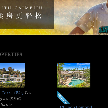
PERTIES
1 Correa Way
Los
geles 洛杉矶,
ifornia
321 Loch Lomond