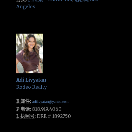
Angeles
Adi Livyatan
Rodeo Realty
E 邮件:
adilivyatan@yahoo.com
P 电话:
818.919.4060
L 执照号:
DRE # 1892750