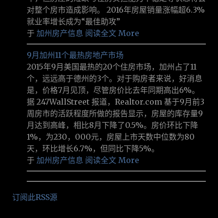
对整个房市造成影响。 2016年房屋销量涨幅超6.3%
就业率增长成为“最佳助攻”
于
加州房产信息
阅读全文 More
9月加州11个最热房地产市场
2015年9月美国最热的20个住房市场，加州占了11
个，远远高于德州的3个。对于购房者来说，好消息
是，价格7月见顶，尽管房价比去年同期高出6%。
据 247WallStreet 报道，Realtor.com 基于9月前3
周房市的活跃程度所做的报告显示，房屋的库存量9
月达到高峰，相比8月下降了0.5%。房价环比下降
1%，为230，000元，房屋上市天数中位数为80
天，环比增长6.7%，但同比下降5%。
于
加州房产信息
阅读全文 More
订阅此RSS源