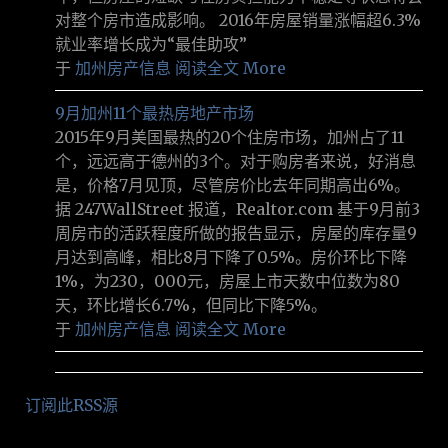
对整个房市造成影响。 2016年房屋销量涨幅超6.3%
就业率增长成为“最佳助攻”
于
加州房产信息
阅读全文 More
9月加州11个最热房地产市场
2015年9月美国最热的20个住房市场，加州占了11
个，远远高于德州的3个。对于购房者来说，好消息
是，价格7月见顶，尽管房价比去年同期高出6%。
据 247WallStreet 报道，Realtor.com 基于9月前3
周房市的活跃程度所做的报告显示，房屋的库存量9
月达到高峰，相比8月下降了0.5%。房价环比下降
1%，为230，000元，房屋上市天数中位数为80
天，环比增长6.7%，但同比下降5%。
于
加州房产信息
阅读全文 More
订阅此RSS源