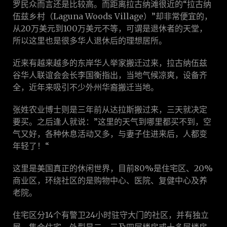
罗民众而言还是比较高。而距离拉古纳滩很近的“拉古纳
伍兹乡村（Laguna Woods Village）”却非常便宜的，
从20万美元到100万美元不等，可谓是退休者的天堂，
所以这里也是很多华人退休后的理想居所。
近来有越来越多的东岸华人举家搬迁过来，拉古纳伍兹
谷华人联谊会会长李国衡指出，当地气候凉爽，设备齐
全，近年来吸引不少外州华裔搬迁当地。
张姓农业博士则是三年前从达拉斯搬过来，三天就决定
要买。之后逢人就说：”这里的天气到哪里都买不到，空
气又好，各种休息活动又多，与妻子住进来后，人都变
年轻了！“
这里是美国真正的休闲世界，目前80%是住宅区、20%
商业区，环绕社区的是购物中心、医院、复健中心及养
老院。
住宅区分14个有警卫24小时驻守大门的社区，并有独立
屋，集合住宅，外型是二、三及四层楼房或十多层楼房