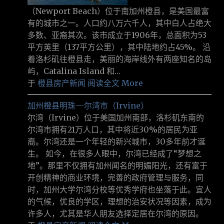
（Newport Beach）位于南加州橙县，是美国最富
有的城市之一。人口约八万六千人，其中白人占绝大
多数、亚裔其次。该市成立于1906年，总面积为53
平方英里（137平方公里），其中陆地约占45%。 沿
着洛杉矶往橙县走，美丽的海岸线外有两座知名的岛
屿，Catalina Island 和…
于
橙县房产新闻
阅读全文 More
加州橙县明珠—尔湾市（Irvine）
尔湾（Irvine）位于美国加州南部，洛杉矶东南的
尔湾市拥有21万人口，其中将近30%的居民为亚
裔。尔湾还是一个年轻的新兴城市，30多年前才诞
生。 如今，在很多人眼中，尔湾已经成了“梦想之
地”。那里不仅拥有加州闻名的明媚阳光，还有富于
开创精神的商业环境，完善的政府管理与服务，同
时，加州大学尔湾分校等优秀学府也坐落于此。宜人
的气候，优良的学区，理想的治安状况等因素，成为
许多人，尤其是华人朋友选择定居在尔湾的原因。