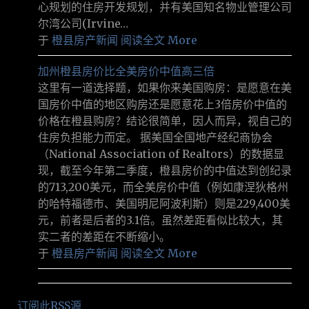
心规划的住房开发规划，并有美国知名物业管理公司
尔湾公司(Irvine…
于
橙县房产新闻
阅读全文 More
加州橙县房价比全美房价中值高三倍
这里有一道选择题，如果你来美国购房：是愿意在美
国房价中值的地区购房还是愿意花上3倍房价中值的
价格在橙县购房？结论很简单，因人而异，视自己的
住房负担能力而定。 据美国全国地产经纪商协会
（National Association of Realtors）的数据显
现，截至今年第二季度，橙县房价的中值达到创纪录
的713,200美元，而全美房价中值（例如康涅狄格州
的哈特福德市、美国明尼阿波利斯）则是229,400美
元，前者是后者的3.1倍。虽然差距看似比较大，其
实二者的差距在不断缩小。
于
橙县房产新闻
阅读全文 More
订阅此RSS源