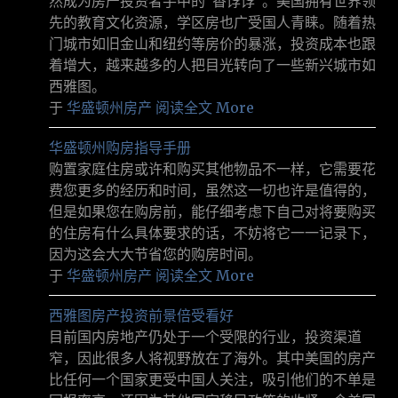
然成为房产投资者手中的“香饽饽”。美国拥有世界领
先的教育文化资源，学区房也广受国人青睐。随着热
门城市如旧金山和纽约等房价的暴涨，投资成本也跟
着增大，越来越多的人把目光转向了一些新兴城市如
西雅图。
于
华盛顿州房产
阅读全文 More
华盛顿州购房指导手册
购置家庭住房或许和购买其他物品不一样，它需要花
费您更多的经历和时间，虽然这一切也许是值得的，
但是如果您在购房前，能仔细考虑下自己对将要购买
的住房有什么具体要求的话，不妨将它一一记录下，
因为这会大大节省您的购房时间。
于
华盛顿州房产
阅读全文 More
西雅图房产投资前景倍受看好
目前国内房地产仍处于一个受限的行业，投资渠道
窄，因此很多人将视野放在了海外。其中美国的房产
比任何一个国家更受中国人关注，吸引他们的不单是