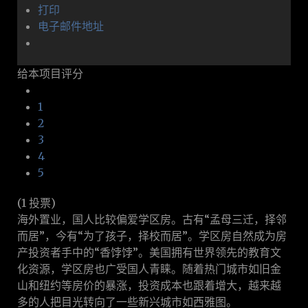
打印
电子邮件地址
给本项目评分
1
2
3
4
5
(1 投票)
海外置业，国人比较偏爱学区房。古有“孟母三迁，择邻
而居”，今有“为了孩子，择校而居”。学区房自然成为房
产投资者手中的“香饽饽”。美国拥有世界领先的教育文
化资源，学区房也广受国人青睐。随着热门城市如旧金
山和纽约等房价的暴涨，投资成本也跟着增大，越来越
多的人把目光转向了一些新兴城市如西雅图。