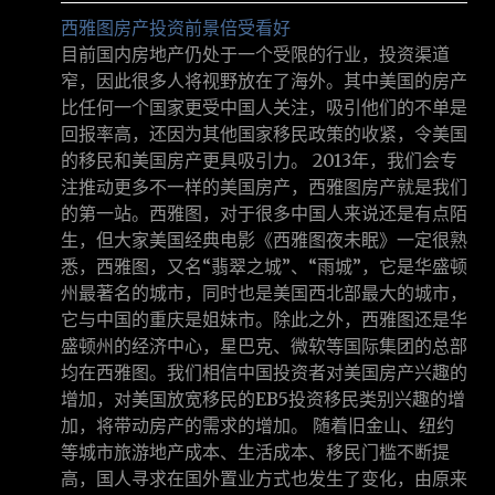
西雅图房产投资前景倍受看好
目前国内房地产仍处于一个受限的行业，投资渠道
窄，因此很多人将视野放在了海外。其中美国的房产
比任何一个国家更受中国人关注，吸引他们的不单是
回报率高，还因为其他国家移民政策的收紧，令美国
的移民和美国房产更具吸引力。 2013年，我们会专
注推动更多不一样的美国房产，西雅图房产就是我们
的第一站。西雅图，对于很多中国人来说还是有点陌
生，但大家美国经典电影《西雅图夜未眠》一定很熟
悉，西雅图，又名“翡翠之城”、“雨城”，它是华盛顿
州最著名的城市，同时也是美国西北部最大的城市，
它与中国的重庆是姐妹市。除此之外，西雅图还是华
盛顿州的经济中心，星巴克、微软等国际集团的总部
均在西雅图。我们相信中国投资者对美国房产兴趣的
增加，对美国放宽移民的EB5投资移民类别兴趣的增
加，将带动房产的需求的增加。 随着旧金山、纽约
等城市旅游地产成本、生活成本、移民门槛不断提
高，国人寻求在国外置业方式也发生了变化，由原来