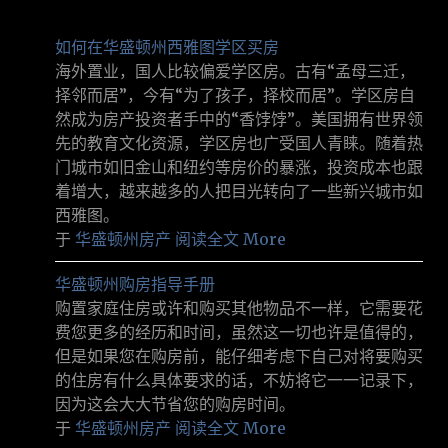
如何在华盛顿州西雅图学区买房
海外置业，国人比较偏爱学区房。古有“孟母三迁，
择邻而居”，今有“为了孩子，择校而居”。学区房自
然成为房产投资者手中的“香饽饽”。美国拥有世界领
先的教育文化资源，学区房也广受国人青睐。随着热
门城市如旧金山和纽约等房价的暴涨，投资成本也跟
着增大，越来越多的人把目光转向了一些新兴城市如
西雅图。
于
华盛顿州房产
阅读全文 More
华盛顿州购房指导手册
购置家庭住房或许和购买其他物品不一样，它需要花
费您更多的经历和时间，虽然这一切也许是值得的，
但是如果您在购房前，能仔细考虑下自己对将要购买
的住房有什么具体要求的话，不妨将它一一记录下，
因为这会大大节省您的购房时间。
于
华盛顿州房产
阅读全文 More