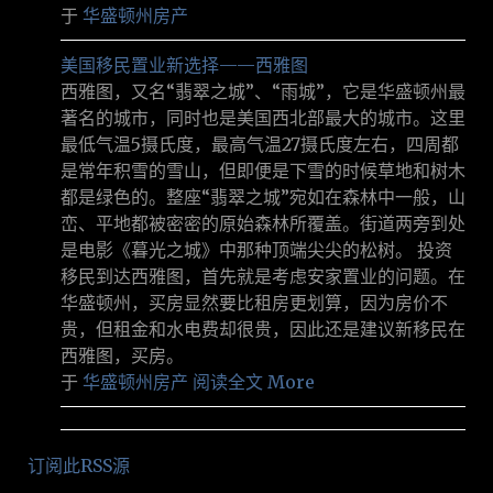
于
华盛顿州房产
美国移民置业新选择——西雅图
西雅图，又名“翡翠之城”、“雨城”，它是华盛顿州最
著名的城市，同时也是美国西北部最大的城市。这里
最低气温5摄氏度，最高气温27摄氏度左右，四周都
是常年积雪的雪山，但即便是下雪的时候草地和树木
都是绿色的。整座“翡翠之城”宛如在森林中一般，山
峦、平地都被密密的原始森林所覆盖。街道两旁到处
是电影《暮光之城》中那种顶端尖尖的松树。 投资
移民到达西雅图，首先就是考虑安家置业的问题。在
华盛顿州，买房显然要比租房更划算，因为房价不
贵，但租金和水电费却很贵，因此还是建议新移民在
西雅图，买房。
于
华盛顿州房产
阅读全文 More
订阅此RSS源