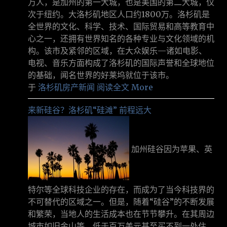
万人，是加州的第一大城，也是美国的第二大城，仅
次于纽约。大洛杉矶地区人口约1800万。洛杉矶是
全世界的文化、科学、技术、国际贸易和高等教育中
心之一，还拥有世界知名的各种专业与文化领域的机
构。该市及紧邻的区域，在大众娱乐—诸如电影、
电视、音乐方面构成了洛杉矶的国际声誉和全球地位
的基础，闻名世界的好莱坞就位于该市。
于
洛杉矶房产新闻
阅读全文 More
来新硅谷？洛杉矶“硅滩” 前程远大
加州硅谷因为苹果、英
特尔等全球科技企业的存在，而成为了当今科技界的
不可替代的区域之一。但是，随着“硅谷”的不断发展
和繁荣，当地人的生活成本也在节节攀升。在其周边
城市如旧金山等，低于百万美元甚至买不到一处住