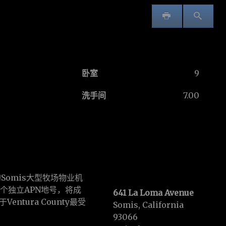
卧室
9
洗手间
7.00
见的Somis大型牧场物业机
四个独立APN地号，将成
641 La Loma Avenue
tura County最受
Somis, California
93066