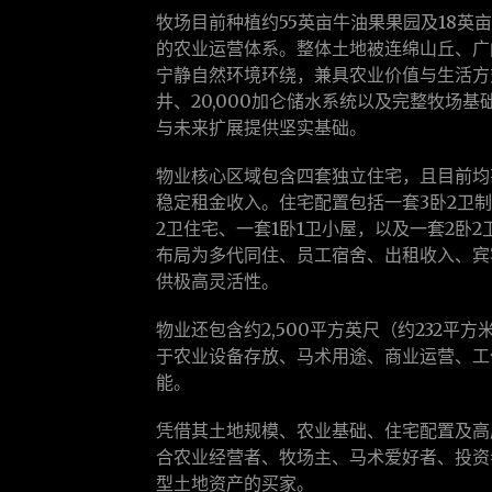
牧场目前种植约55英亩牛油果果园及18英
的农业运营体系。整体土地被连绵山丘、广阔
宁静自然环境环绕，兼具农业价值与生活方
井、20,000加仑储水系统以及完整牧场
与未来扩展提供坚实基础。
物业核心区域包含四套独立住宅，且目前均
稳定租金收入。住宅配置包括一套3卧2卫
2卫住宅、一套1卧1卫小屋，以及一套2卧2卫Of
布局为多代同住、员工宿舍、出租收入、宾
供极高灵活性。
物业还包含约2,500平方英尺（约232平方米
于农业设备存放、马术用途、商业运营、工
能。
凭借其土地规模、农业基础、住宅配置及高
合农业经营者、牧场主、马术爱好者、投资
型土地资产的买家。