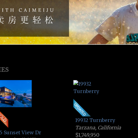
IES
19932 Turnberry
Tarzana, California
5 Sunset View Dr
$1,749,950