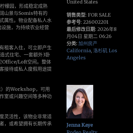
United States
亩柠檬园，形成稳定成熟
山景与Somis特有的
销售类型
: FOR SALE
式属性。物业配备私人水
参考号
: 226002201
基础设施，为持续农业经营
最后修改日期
: 2026年8
月04日 星期二 06:26
分类:
加州房产
有租客入住，可立即产生
California
,
洛杉矶 Los
制造式住宅、一套额外3卧
Angeles
fice/Loft空间。整体
客接待或私人度假用途提
）的Workshop，可用
作室或兴趣空间等多种功
度灵活性，该物业非常适
者，或希望拥有长期传承
Jenna Kaye
Rodeo Realty