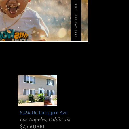
6224 De Longpre Ave
Los Angeles, California
$2,750,000