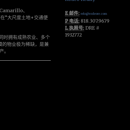
arillo、
E 邮件:
relo@rodeore.com
，在“大尺度土地+交通便
P 电话:
818.307.9679
L 执照号:
DRE #
1932772
围内，同时拥有成熟农业、多个
模的物业极为稀缺，是兼
产。