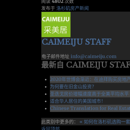
阅读
4802
次数
发布于
洛杉矶房产新闻
CAIMEIJU STAFF
电子邮件地址
info@caimeiju.com
最新自 CAIMEIJU STA
2020年世博会渐近：在迪拜购买房地
为何要在旧金山投资？
圣迭戈房价增幅速度高于全美平均水平
适合华人居住的美国城市！
Chinese Translation for Real Estat
此类别中更多的：
« 如何在洛杉矶选购一
返回顶部