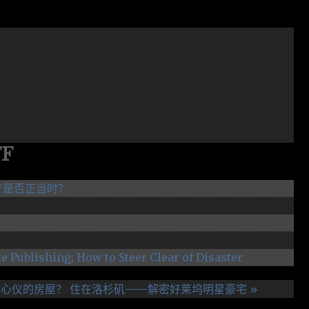
FF
产是否正当时？
e Publishing; How to Steer Clear of Disaster
套心仪的房屋？
住在洛杉矶——解密好莱坞明星豪宅 »