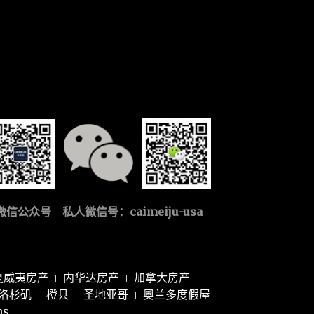
微信公众号 私人微信号：
caimeiju-usa
夏威夷房产
内华达房产
加拿大房产
洛杉矶
橙县
圣地亚哥
奧兰多度假屋
ns